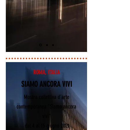
ROMA, ITALIA
SIAMO ANCORA VIVI
Mostra collettiva d'arte
contemporanea "Siamo ancora
vivi"
dal 4 al 15 giugno 2021