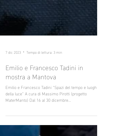
7 dic 2023
Tempo di lettura: 3 min
Emilio e Francesco Tadini in
mostra a Mantova
Emilio e Francesco Tadini “Spazi del tempo e luoghi
della luce” A cura di Massimo Pirotti (progetto
MaterManto) Dal 16 al 30 dicembre...